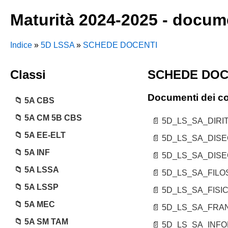
Maturità 2024-2025 - docume
Indice
»
5D LSSA
»
SCHEDE DOCENTI
Classi
SCHEDE DOC
Documenti dei con
5A CBS
5A CM 5B CBS
5D_LS_SA_DIRI
5A EE-ELT
5D_LS_SA_DISE
5A INF
5D_LS_SA_DISE
5A LSSA
5D_LS_SA_FILOS
5A LSSP
5D_LS_SA_FISIC
5A MEC
5D_LS_SA_FRAN
5A SM TAM
5D_LS_SA_INFO