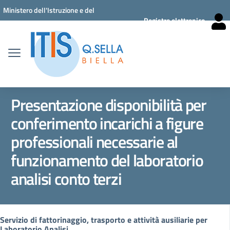
Vai ai contenuti
Vai al menu di navigazione
Vai al footer
Ministero dell'Istruzione e del
Registro elettronico
Merito
Presentazione disponibilità per
conferimento incarichi a figure
professionali necessarie al
funzionamento del laboratorio
analisi conto terzi
Servizio di fattorinaggio, trasporto e attività ausiliarie per
Laboratorio Analisi